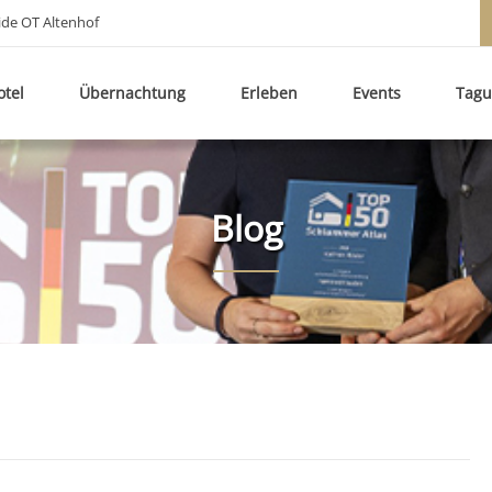
ide OT Altenhof
otel
Übernachtung
Erleben
Events
Tag
Blog