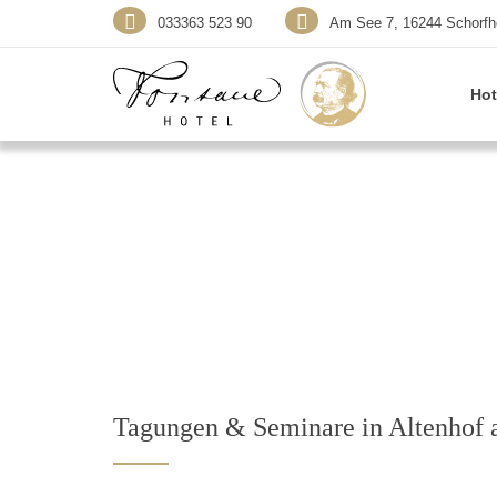
033363 523 90
Am See 7, 16244 Schorfh
Hot
Tagungen & Seminare in Altenhof 