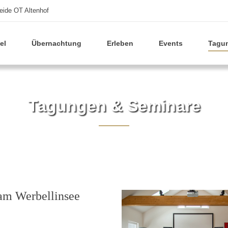
eide OT Altenhof
el
Übernachtung
Erleben
Events
Tagu
Tagungen & Seminare
am Werbellinsee