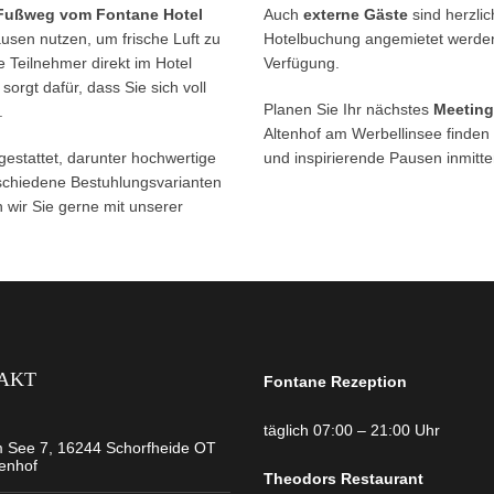
Fußweg vom Fontane Hotel
Auch
externe Gäste
sind herzli
usen nutzen, um frische Luft zu
Hotelbuchung angemietet werden 
e Teilnehmer direkt im Hotel
Verfügung.
orgt dafür, dass Sie sich voll
Planen Sie Ihr nächstes
Meeting
.
Altenhof am Werbellinsee finden
estattet, darunter hochwertige
und inspirierende Pausen inmitte
schiedene Bestuhlungsvarianten
n wir Sie gerne mit unserer
AKT
Fontane Rezeption
täglich 07:00 – 21:00 Uhr
 See 7, 16244 Schorfheide OT
tenhof
Theodors
Restaurant