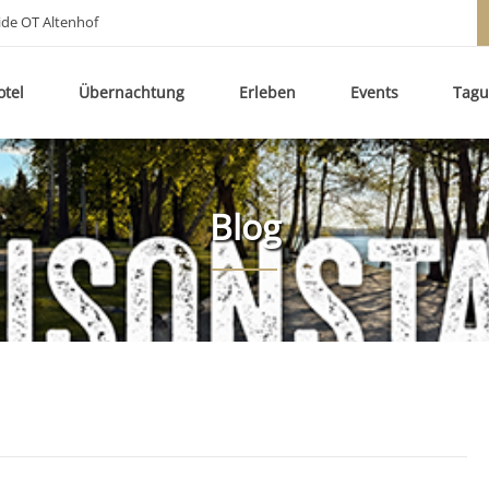
ide OT Altenhof
otel
Übernachtung
Erleben
Events
Tag
Blog