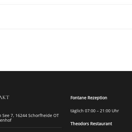
AKT
Fontane Rezeption
täglich 07:00 – 21:00 Uhr
 See 7, 16244 Schorfheide OT
tenhof
Theodors
Restaurant