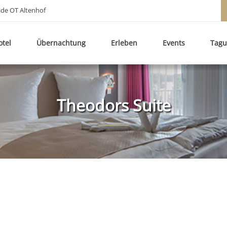
ide OT Altenhof
otel
Übernachtung
Erleben
Events
Tag
Theodors Suite