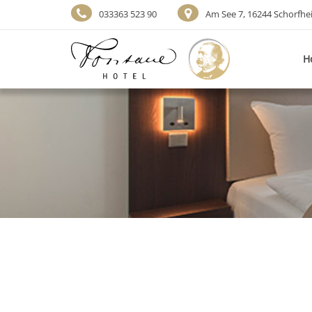
033363 523 90
Am See 7, 16244 Schorfhe
H