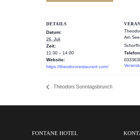
DETAILS
VERA
Theodor
Datum:
Am See
26. Juli
Schorfh
Zeit:
11:30 – 14:00
Telefo
Website:
033363
Veranst
https://theodorsrestaurant.com/
Theodors Sonntagsbrunch
FONTANE HOTEL
KONT