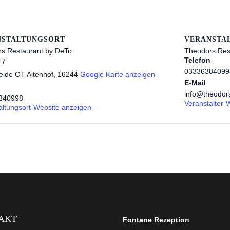
NSTALTUNGSORT
VERANSTA
s Restaurant by DeTo
Theodors Res
Telefon
 7
03336384099
eide OT Altenhof
,
16244
Google Karte anzeigen
E-Mail
n
info@theodor
840998
Veranstalter-
altungsort-Website anzeigen
AKT
Fontane Rezeption