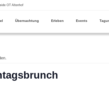
eide OT Altenhof
el
Übernachtung
Erleben
Events
Tagu
den.
ntagsbrunch