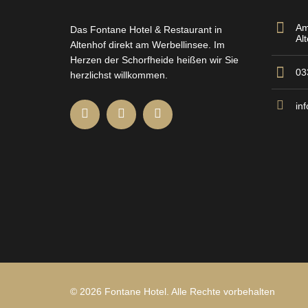
Am
Das Fontane Hotel & Restaurant in
Al
Altenhof direkt am Werbellinsee. Im
Herzen der Schorfheide heißen wir Sie
03
herzlichst willkommen.
in
©
2026 Fontane Hotel. Alle Rechte vorbehalten