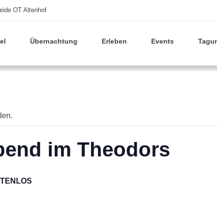
eide OT Altenhof
el
Übernachtung
Erleben
Events
Tagu
den.
Abend im Theodors
TENLOS