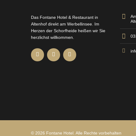
Am
Das Fontane Hotel & Restaurant in
Al
Altenhof direkt am Werbellinsee. Im
Herzen der Schorfheide heißen wir Sie
03
herzlichst willkommen.
in
©
2026 Fontane Hotel. Alle Rechte vorbehalten